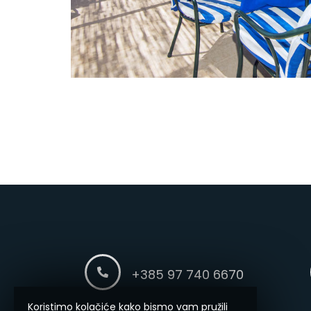
+385 97 740 6670
Koristimo kolačiće kako bismo vam pružili