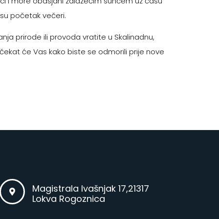
oci i more obasjani zalazećim suncem uz čašu
su početak večeri.
nja prirode ili provoda vratite u Skalinadnu,
čekat će Vas kako biste se odmorili prije nove
Magistrala Ivašnjak 17,21317
Lokva Rogoznica