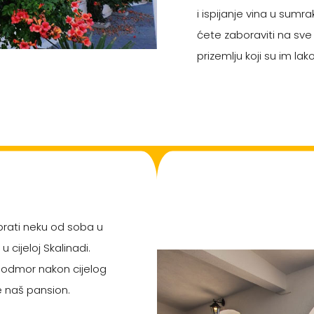
i ispijanje vina u sum
ćete zaboraviti na sve 
prizemlju koji su im la
rati neku od soba u
 cijeloj Skalinadi.
 odmor nakon cijelog
e naš pansion.