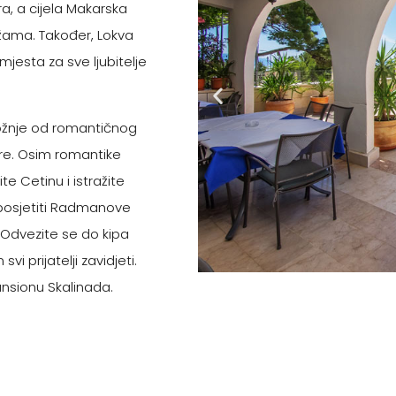
a, a cijela Makarska
ažama. Također, Lokva
jesta za sve ljubitelje
ožnje od romantičnog
ere. Osim romantike
e Cetinu i istražite
 posjetiti Radmanove
. Odvezite se do kipa
i prijatelji zavidjeti.
ansionu Skalinada.