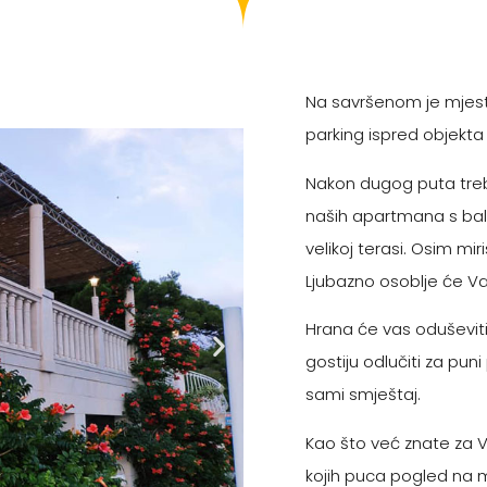
Na savršenom je mjest
parking ispred objekt
Nakon dugog puta treba
naših apartmana s balk
velikoj terasi. Osim mi
Ljubazno osoblje će Va
Hrana će vas oduševiti
gostiju odlučiti za pu
sami smještaj.
Kao što već znate za
kojih puca pogled na mor