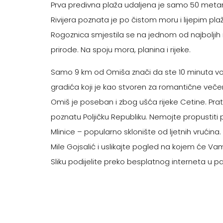
Prva predivna plaža udaljena je samo 50 metar
Rivijera poznata je po čistom moru i lijepim pl
Rogoznica smjestila se na jednom od najboljih m
prirode. Na spoju mora, planina i rijeke.
Samo 9 km od Omiša znači da ste 10 minuta v
gradića koji je kao stvoren za romantične več
Omiš je poseban i zbog ušća rijeke Cetine. Pratit
poznatu Poljičku Republiku. Nemojte propustiti
Mlinice – popularno sklonište od ljetnih vrućina
Mile Gojsalić i uslikajte pogled na kojem će Vam sv
Sliku podijelite preko besplatnog interneta u p