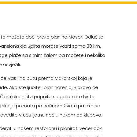
ita možete doći preko planine Mosor. Odlučite
z pansiona do Splita morate voziti samo 30 km.
oge plaže sa sitnim žalom pa možete i nekoliko
 osvježili.
 će Vas i na putu prema Makarskoj koja je
e. Ako ste ljubitelj planinarenja, Biokovo će
 Čak i ako niste popnite se gore kako biste
karska je poznata po noćnom životu pa ako se
provedite vruću ljetnu noć u nekom od klubova.
čerati u našem restoranu i planirati večer dok