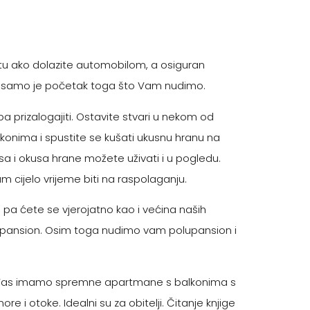
u ako dolazite automobilom, a osiguran
a samo je početak toga što Vam nudimo.
 prizalogajiti. Ostavite stvari u nekom od
onima i spustite se kušati ukusnu hranu na
risa i okusa hrane možete uživati i u pogledu.
m cijelo vrijeme biti na raspolaganju.
 pa ćete se vjerojatno kao i većina naših
ni pansion. Osim toga nudimo vam polupansion i
 Vas imamo spremne apartmane s balkonima s
e i otoke. Idealni su za obitelji. Čitanje knjige