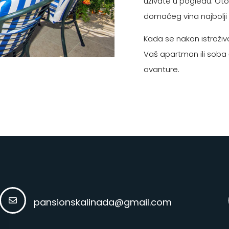
uživate u pogledu. Ot
domaćeg vina najbolji 
Kada se nakon istraživa
Vaš apartman ili soba 
avanture.
pansionskalinada@gmail.com