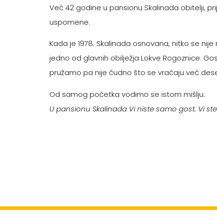
Već 42 godine u pansionu Skalinada obitelji, prija
uspomene.
Kada je 1978. Skalinada osnovana, nitko se nij
jedno od glavnih obilježja Lokve Rogoznice. Gos
pružamo pa nije čudno što se vraćaju već dese
Od samog početka vodimo se istom mišlju:
U pansionu Skalinada Vi niste samo gost. Vi ste p