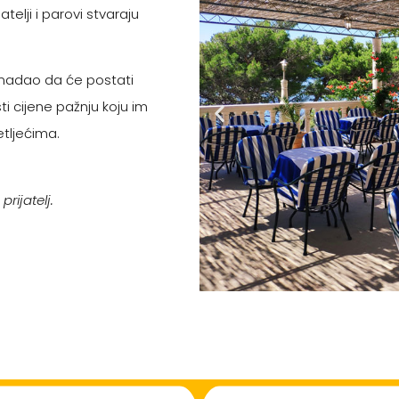
telji i parovi stvaraju
e nadao da će postati
ti cijene pažnju koju im
tljećima.
rijatelj.