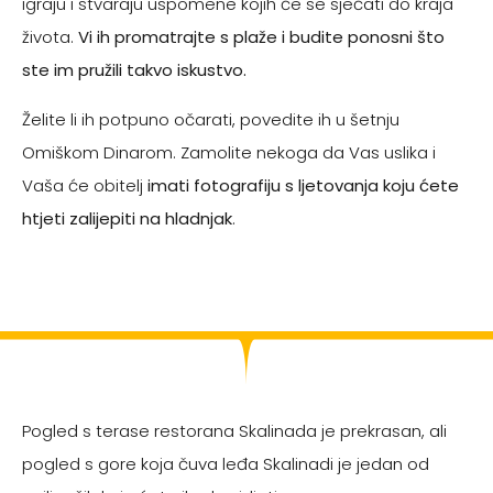
igraju i stvaraju uspomene kojih će se sjećati do kraja
života.
Vi ih promatrajte s plaže i budite ponosni što
ste im pružili takvo iskustvo.
Želite li ih potpuno očarati, povedite ih u šetnju
Omiškom Dinarom. Zamolite nekoga da Vas uslika i
Vaša će obitelj
imati fotografiju s ljetovanja koju ćete
htjeti zalijepiti na hladnjak
.
Pogled s terase restorana Skalinada je prekrasan, ali
pogled s gore koja čuva leđa Skalinadi je jedan od