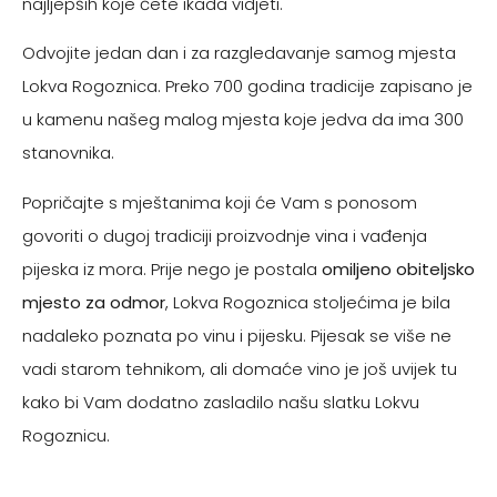
najljepših koje ćete ikada vidjeti.
Odvojite jedan dan i za razgledavanje samog mjesta
Lokva Rogoznica. Preko 700 godina tradicije zapisano je
u kamenu našeg malog mjesta koje jedva da ima 300
stanovnika.
Popričajte s mještanima koji će Vam s ponosom
govoriti o dugoj tradiciji proizvodnje vina i vađenja
pijeska iz mora. Prije nego je postala
omiljeno obiteljsko
mjesto za odmor
, Lokva Rogoznica stoljećima je bila
nadaleko poznata po vinu i pijesku. Pijesak se više ne
vadi starom tehnikom, ali domaće vino je još uvijek tu
kako bi Vam dodatno zasladilo našu slatku Lokvu
Rogoznicu.