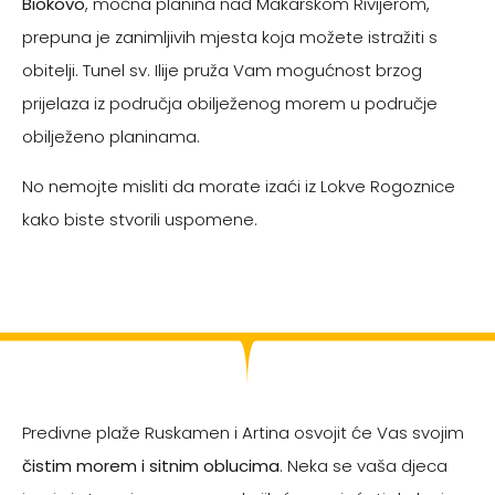
Biokovo
, moćna planina nad Makarskom Rivijerom,
prepuna je zanimljivih mjesta koja možete istražiti s
obitelji. Tunel sv. Ilije pruža Vam mogućnost brzog
prijelaza iz područja obilježenog morem u područje
obilježeno planinama.
No nemojte misliti da morate izaći iz Lokve Rogoznice
kako biste stvorili uspomene.
Predivne plaže Ruskamen i Artina osvojit će Vas svojim
čistim morem i sitnim oblucima
. Neka se vaša djeca